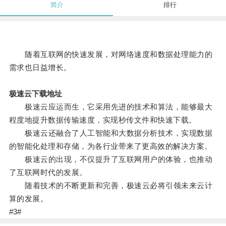
简介
排行
随着互联网的快速发展，对网络速度和数据处理能力的
需求也日益增长。
极速云下载地址
极速云应运而生，它采用先进的技术和算法，能够最大
程度地提升数据传输速度，实现秒传文件和快速下载。
极速云还融合了人工智能和大数据分析技术，实现数据
的智能化处理和存储，为各行业带来了更高效的解决方案。
极速云的出现，不仅提升了互联网用户的体验，也推动
了互联网时代的发展。
随着技术的不断更新和完善，极速云必将引领未来云计
算的发展。
#3#