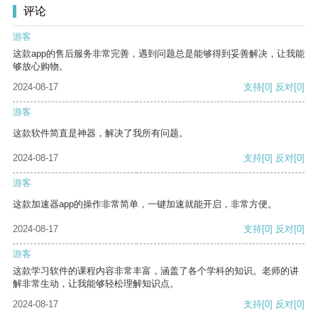
评论
游客
这款app的售后服务非常完善，遇到问题总是能够得到妥善解决，让我能
够放心购物。
2024-08-17
支持
[0]
反对
[0]
游客
这款软件简直是神器，解决了我所有问题。
2024-08-17
支持
[0]
反对
[0]
游客
这款加速器app的操作非常简单，一键加速就能开启，非常方便。
2024-08-17
支持
[0]
反对
[0]
游客
这款学习软件的课程内容非常丰富，涵盖了各个学科的知识。老师的讲
解非常生动，让我能够轻松理解知识点。
2024-08-17
支持
[0]
反对
[0]