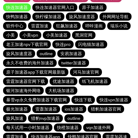
快连加速器
快连加速器官网入口
原子加速器
快鸭加速器
快柠檬加速器
旋风加速度器
外网网址导航
软件中心
雷霆加速
狂飙加速器
哔咔漫画
瑞乐小说
小美
小美vpn
小美加速器
黑洞官网
老王加速npv下载官网
快连pro
闪电猫加速器
旋风加速度器
outline
安易加速器
永久不收费的海外加速器
twitter加速器
原子加速器app下载官网最新版
河马加速官网
雷霆加速器官网下载
优途加速器
纸飞机加速器
银河加速海外网络
大机场加速器
暴雪vp永久免费加速器下载官网
快连下载
快连vρn加速器
极光加速器
雷轰加速器
ios加速器
猎豹加速器官网
旋风加速
猎豹nvp加速器
outline
每天试用一小时加速器
快橙加速器
vqn加速外网
雷霆加速
快连加速器app
快鸭加速器官网
雷霆加器速