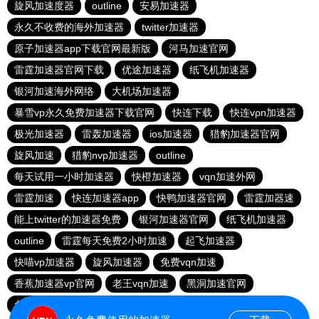
旋风加速度器
outline
安易加速器
永久不收费的海外加速器
twitter加速器
原子加速器app下载官网最新版
河马加速官网
雷霆加速器官网下载
优途加速器
纸飞机加速器
银河加速海外网络
大机场加速器
暴雪vp永久免费加速器下载官网
快连下载
快连vρn加速器
极光加速器
雷轰加速器
ios加速器
猎豹加速器官网
旋风加速
猎豹nvp加速器
outline
每天试用一小时加速器
快橙加速器
vqn加速外网
雷霆加速
快连加速器app
快鸭加速器官网
雷霆加器速
能上twitter的加速器免费
银河加速器官网
纸飞机加速器
outline
雷霆每天免费2小时加速
起飞加速器
快喵vp加速器
旋风加速器
免费vqn加速
香蕉加速器vp官网
老王vqn加速
黑洞加速官网
免费vp试用24小时
永久免费vqn加速外网
雷霆加器速