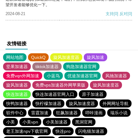
望开发者能够优化一下。
2024-08-21
支持
[0]
反对
[0]
友情链接
网站地图
QuickQ
旋风加速度器
旋风加速
坚果加速器
tiktok加速器
狗急加速器官网
免费vqn外网加速
小蓝鸟
优途加速器官网
风驰加速器
旋风加速器
免费vps加速器外网苹果版
旋风加速度器
快连加速器
快连加速器官网入口
原子加速器
快鸭加速器
快柠檬加速器
旋风加速度器
外网网址导航
软件中心
雷霆加速
狂飙加速器
哔咔漫画
瑞乐小说
小美
小美vpn
小美加速器
黑洞官网
老王加速npv下载官网
快连pro
闪电猫加速器