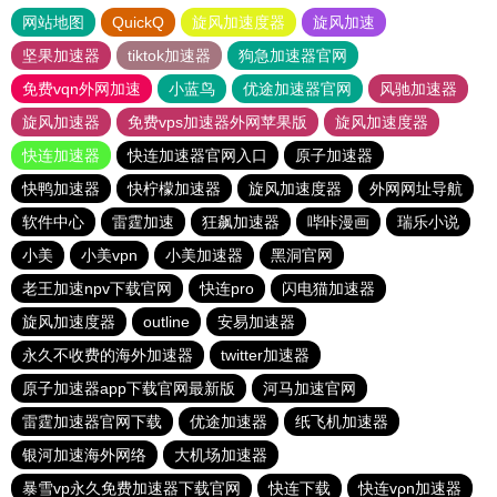
网站地图
QuickQ
旋风加速度器
旋风加速
坚果加速器
tiktok加速器
狗急加速器官网
免费vqn外网加速
小蓝鸟
优途加速器官网
风驰加速器
旋风加速器
免费vps加速器外网苹果版
旋风加速度器
快连加速器
快连加速器官网入口
原子加速器
快鸭加速器
快柠檬加速器
旋风加速度器
外网网址导航
软件中心
雷霆加速
狂飙加速器
哔咔漫画
瑞乐小说
小美
小美vpn
小美加速器
黑洞官网
老王加速npv下载官网
快连pro
闪电猫加速器
旋风加速度器
outline
安易加速器
永久不收费的海外加速器
twitter加速器
原子加速器app下载官网最新版
河马加速官网
雷霆加速器官网下载
优途加速器
纸飞机加速器
银河加速海外网络
大机场加速器
暴雪vp永久免费加速器下载官网
快连下载
快连vρn加速器