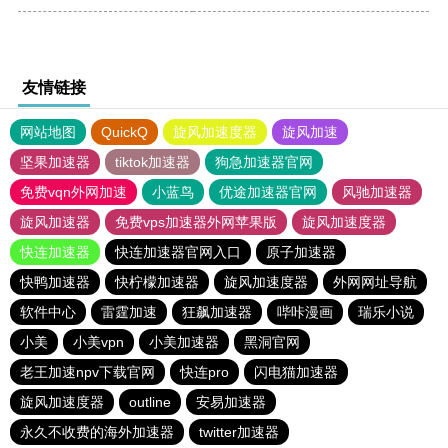
友情链接
网站地图
QuickQ
旋风加速度器
旋风加速
坚果加速器
tiktok加速器
狗急加速器官网
免费vqn外网加速
小蓝鸟
优途加速器官网
风驰加速器
旋风加速器
免费vps加速器外网苹果版
旋风加速度器
快连加速器
快连加速器官网入口
原子加速器
快鸭加速器
快柠檬加速器
旋风加速度器
外网网址导航
软件中心
雷霆加速
狂飙加速器
哔咔漫画
瑞乐小说
小美
小美vpn
小美加速器
黑洞官网
老王加速npv下载官网
快连pro
闪电猫加速器
旋风加速度器
outline
安易加速器
永久不收费的海外加速器
twitter加速器