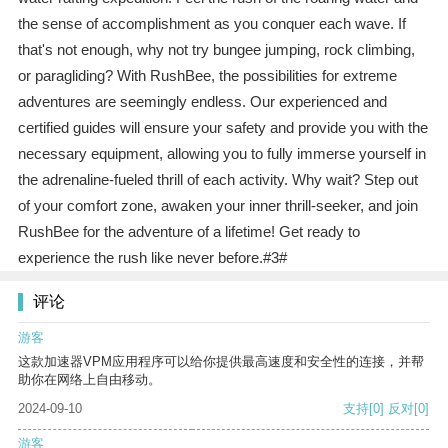
the sense of accomplishment as you conquer each wave. If
that's not enough, why not try bungee jumping, rock climbing,
or paragliding? With RushBee, the possibilities for extreme
adventures are seemingly endless. Our experienced and
certified guides will ensure your safety and provide you with the
necessary equipment, allowing you to fully immerse yourself in
the adrenaline-fueled thrill of each activity. Why wait? Step out
of your comfort zone, awaken your inner thrill-seeker, and join
RushBee for the adventure of a lifetime! Get ready to
experience the rush like never before.#3#
评论
游客
这款加速器VPM应用程序可以给你提供最高速度和安全性的连接，并帮
助你在网络上自由移动。
2024-09-10
支持
[0]
反对
[0]
游客