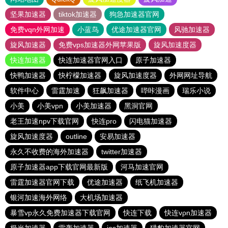
坚果加速器
tiktok加速器
狗急加速器官网
免费vqn外网加速
小蓝鸟
优途加速器官网
风驰加速器
旋风加速器
免费vps加速器外网苹果版
旋风加速度器
快连加速器
快连加速器官网入口
原子加速器
快鸭加速器
快柠檬加速器
旋风加速度器
外网网址导航
软件中心
雷霆加速
狂飙加速器
哔咔漫画
瑞乐小说
小美
小美vpn
小美加速器
黑洞官网
老王加速npv下载官网
快连pro
闪电猫加速器
旋风加速度器
outline
安易加速器
永久不收费的海外加速器
twitter加速器
原子加速器app下载官网最新版
河马加速官网
雷霆加速器官网下载
优途加速器
纸飞机加速器
银河加速海外网络
大机场加速器
暴雪vp永久免费加速器下载官网
快连下载
快连vρn加速器