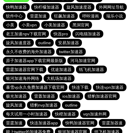
快鸭加速器
快柠檬加速器
旋风加速度器
外网网址导航
软件中心
雷霆加速
狂飙加速器
哔咔漫画
瑞乐小说
小美
小美vpn
小美加速器
黑洞官网
老王加速npv下载官网
快连pro
闪电猫加速器
旋风加速度器
outline
安易加速器
永久不收费的海外加速器
twitter加速器
原子加速器app下载官网最新版
河马加速官网
雷霆加速器官网下载
优途加速器
纸飞机加速器
银河加速海外网络
大机场加速器
暴雪vp永久免费加速器下载官网
快连下载
快连vρn加速器
极光加速器
雷轰加速器
ios加速器
猎豹加速器官网
旋风加速
猎豹nvp加速器
outline
每天试用一小时加速器
快橙加速器
vqn加速外网
雷霆加速
快连加速器app
快鸭加速器官网
雷霆加器速
能上twitter的加速器免费
银河加速器官网
纸飞机加速器