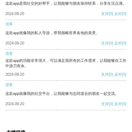
这款app是我社交的好帮手，让我能够与朋友保持联系，分享生活点滴。
2024-09-20
支持
[0]
反对
[0]
游客
这款app就像我的私人导游，带我领略世界各地的美景。
2024-09-20
支持
[0]
反对
[0]
游客
这款app的功能非常强大，可以满足我所有的工作需求，让我能够在工作
中游刃有余。
2024-09-20
支持
[0]
反对
[0]
游客
这款app就像我的社交平台，让我能够与志同道合的朋友一起交流。
2024-09-20
支持
[0]
反对
[0]