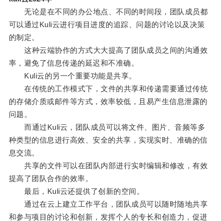
无论是在不同的办公地点、不同的时间段，团队成员都
可以通过Kuli云进行项目进度的追踪、问题的讨论以及决策
的制定。
这种云端协作的方式大大提高了团队成员之间的沟通效
率，避免了信息传递的延迟和不准确。
Kuli云的另一个重要功能是共享。
在传统的工作模式下，文件的共享和传递需要通过传统
的存储介质或邮件等方式，效率较低，且易产生信息泄露的
问题。
而通过Kuli云，团队成员可以将文件、图片、音频等多
种类型的信息进行高效、安全的共享，实现实时、准确的信
息交流。
共享的文件可以在团队内部进行实时编辑和修改，有效
提高了团队合作的效率。
最后，Kuli云还提供了创新的空间。
通过在云上建立工作平台，团队成员可以随时随地共享
和参与项目的讨论和创新，发挥个人的专长和创造力，促进