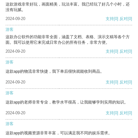
这款游戏非常好玩，画面精美，玩法丰富。我已经玩了好几个小时，还
没有玩腻。
2024-09-20
支持
[0]
反对
[0]
游客
这款办公软件的功能非常全面，涵盖了文档、表格、演示文稿等各个方
面。我可以使用它来完成日常办公的所有任务，非常方便。
2024-09-20
支持
[0]
反对
[0]
游客
这款app的物流非常快捷，我下单后很快就能收到商品。
2024-09-20
支持
[0]
反对
[0]
游客
这款app的老师非常专业，教学水平很高，让我能够学到实用的知识。
2024-09-20
支持
[0]
反对
[0]
游客
这款app的视频资源非常丰富，可以满足我不同的娱乐需求。