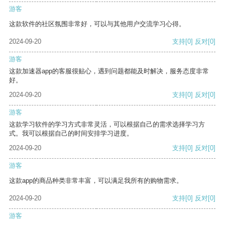
游客
这款软件的社区氛围非常好，可以与其他用户交流学习心得。
2024-09-20
支持
[0]
反对
[0]
游客
这款加速器app的客服很贴心，遇到问题都能及时解决，服务态度非常
好。
2024-09-20
支持
[0]
反对
[0]
游客
这款学习软件的学习方式非常灵活，可以根据自己的需求选择学习方
式。我可以根据自己的时间安排学习进度。
2024-09-20
支持
[0]
反对
[0]
游客
这款app的商品种类非常丰富，可以满足我所有的购物需求。
2024-09-20
支持
[0]
反对
[0]
游客