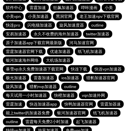
软件中心
雷霆加速
狂飙加速器
哔咔漫画
小美
小美vpn
小美加速器
黑洞官网
老王加速npv下载官网
快连pro
闪电猫加速器
旋风加速度器
outline
安易加速器
永久不收费的海外加速器
twitter加速器
原子加速器app下载官网最新版
河马加速官网
雷霆加速器官网下载
优途加速器
纸飞机加速器
银河加速海外网络
大机场加速器
暴雪vp永久免费加速器下载官网
快连下载
快连vρn加速器
极光加速器
雷轰加速器
ios加速器
猎豹加速器官网
旋风加速
猎豹nvp加速器
outline
每天试用一小时加速器
快橙加速器
vqn加速外网
雷霆加速
快连加速器app
快鸭加速器官网
雷霆加器速
能上twitter的加速器免费
银河加速器官网
纸飞机加速器
outline
雷霆每天免费2小时加速
起飞加速器
快喵vp加速器
旋风加速器
免费vqn加速