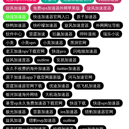
旋风加速器
免费vps加速器外网苹果版
旋风加速度器
快连加速器
快连加速器官网入口
原子加速器
快鸭加速器
快柠檬加速器
旋风加速度器
外网网址导航
软件中心
雷霆加速
狂飙加速器
哔咔漫画
瑞乐小说
小美
小美vpn
小美加速器
黑洞官网
老王加速npv下载官网
快连pro
闪电猫加速器
旋风加速度器
outline
安易加速器
永久不收费的海外加速器
twitter加速器
原子加速器app下载官网最新版
河马加速官网
雷霆加速器官网下载
优途加速器
纸飞机加速器
银河加速海外网络
大机场加速器
暴雪vp永久免费加速器下载官网
快连下载
快连vρn加速器
极光加速器
雷轰加速器
ios加速器
猎豹加速器官网
旋风加速
猎豹nvp加速器
outline