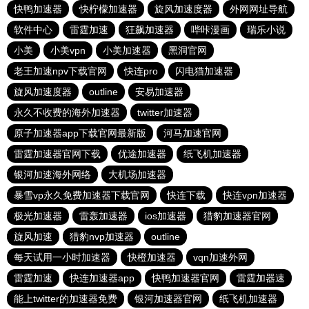
快鸭加速器
快柠檬加速器
旋风加速度器
外网网址导航
软件中心
雷霆加速
狂飙加速器
哔咔漫画
瑞乐小说
小美
小美vpn
小美加速器
黑洞官网
老王加速npv下载官网
快连pro
闪电猫加速器
旋风加速度器
outline
安易加速器
永久不收费的海外加速器
twitter加速器
原子加速器app下载官网最新版
河马加速官网
雷霆加速器官网下载
优途加速器
纸飞机加速器
银河加速海外网络
大机场加速器
暴雪vp永久免费加速器下载官网
快连下载
快连vρn加速器
极光加速器
雷轰加速器
ios加速器
猎豹加速器官网
旋风加速
猎豹nvp加速器
outline
每天试用一小时加速器
快橙加速器
vqn加速外网
雷霆加速
快连加速器app
快鸭加速器官网
雷霆加器速
能上twitter的加速器免费
银河加速器官网
纸飞机加速器