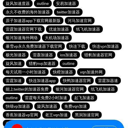
旋风加速度器
outline
安易加速器
永久不收费的海外加速器
twitter加速器
原子加速器app下载官网最新版
河马加速官网
雷霆加速器官网下载
优途加速器
纸飞机加速器
银河加速海外网络
大机场加速器
暴雪vp永久免费加速器下载官网
快连下载
快连vρn加速器
极光加速器
雷轰加速器
ios加速器
猎豹加速器官网
旋风加速
猎豹nvp加速器
outline
每天试用一小时加速器
快橙加速器
vqn加速外网
雷霆加速
快连加速器app
快鸭加速器官网
雷霆加器速
能上twitter的加速器免费
银河加速器官网
纸飞机加速器
outline
雷霆每天免费2小时加速
起飞加速器
快喵vp加速器
旋风加速器
免费vqn加速
香蕉加速器vp官网
老王vqn加速
黑洞加速官网
免费vp试用24小时
永久免费vqn加速外网
雷霆加器速