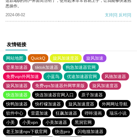
这款app的用户界面简洁明了，使用起来非常容易上手，让我能够快速熟
悉操作。
2024-08-02
支持
[0]
反对
[0]
友情链接
网站地图
QuickQ
旋风加速度器
旋风加速
坚果加速器
tiktok加速器
狗急加速器官网
免费vqn外网加速
小蓝鸟
优途加速器官网
风驰加速器
旋风加速器
免费vps加速器外网苹果版
旋风加速度器
快连加速器
快连加速器官网入口
原子加速器
快鸭加速器
快柠檬加速器
旋风加速度器
外网网址导航
软件中心
雷霆加速
狂飙加速器
哔咔漫画
瑞乐小说
小美
小美vpn
小美加速器
黑洞官网
老王加速npv下载官网
快连pro
闪电猫加速器