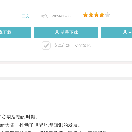
工具
|
时间：2024-08-06
|
卓下载
苹果下载
安卓市场，安全绿色
和贸易活动的时期。
新大陆，推动了世界地理知识的发展。