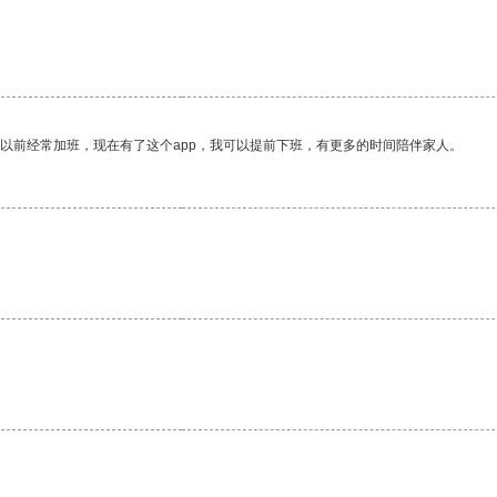
我以前经常加班，现在有了这个app，我可以提前下班，有更多的时间陪伴家人。