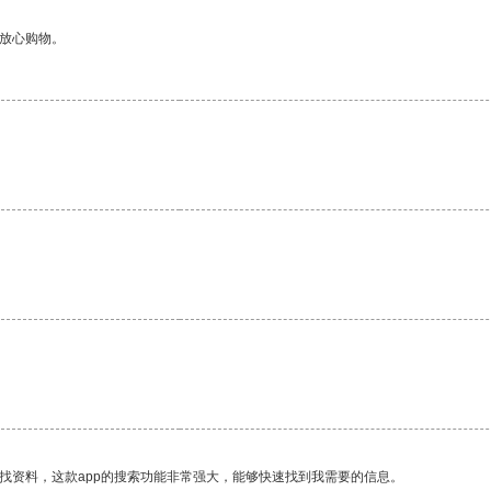
够放心购物。
找资料，这款app的搜索功能非常强大，能够快速找到我需要的信息。