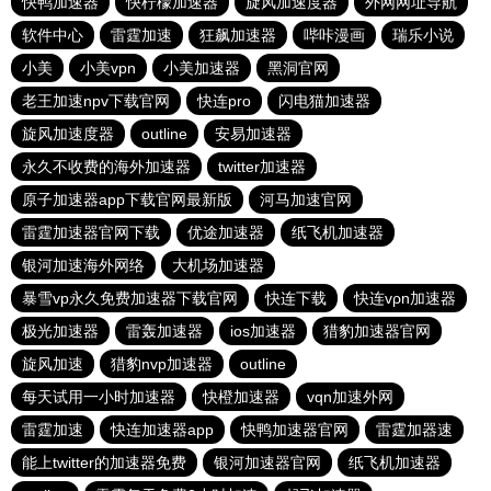
快鸭加速器
快柠檬加速器
旋风加速度器
外网网址导航
软件中心
雷霆加速
狂飙加速器
哔咔漫画
瑞乐小说
小美
小美vpn
小美加速器
黑洞官网
老王加速npv下载官网
快连pro
闪电猫加速器
旋风加速度器
outline
安易加速器
永久不收费的海外加速器
twitter加速器
原子加速器app下载官网最新版
河马加速官网
雷霆加速器官网下载
优途加速器
纸飞机加速器
银河加速海外网络
大机场加速器
暴雪vp永久免费加速器下载官网
快连下载
快连vρn加速器
极光加速器
雷轰加速器
ios加速器
猎豹加速器官网
旋风加速
猎豹nvp加速器
outline
每天试用一小时加速器
快橙加速器
vqn加速外网
雷霆加速
快连加速器app
快鸭加速器官网
雷霆加器速
能上twitter的加速器免费
银河加速器官网
纸飞机加速器